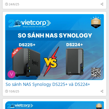
24/6/25
V
So sánh NAS Synology DS225+ và DS224+
10/6/25