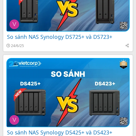
V
So sánh NAS Synology DS725+ và DS723+
24/6/25
V
So sánh NAS Synology DS425+ và DS423+