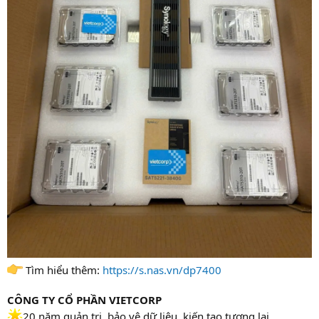
Tìm hiểu thêm:
https://s.nas.vn/dp7400
CÔNG TY CỔ PHẦN VIETCORP
20 năm quản trị, bảo vệ dữ liệu, kiến tạo tương lại.