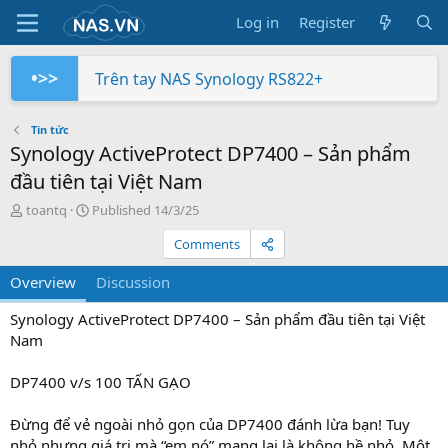
Log in
Register
•>>
Trên tay NAS Synology RS822+
Synology công bố chính sách mới về tương th
Trên tay NAS Synology RS422+
Trên tay NAS Synology DS725+
Trên tay NAS Synology DS425+
Trên tay NAS Synology DS1525+
Trên tay NAS Synology DS1825+
Trên tay NAS Synology DS925+
Trên tay Synology DX525
Trên tay Synology DP320
Tin tức
Synology ActiveProtect DP7400 – Sản phẩm
đầu tiên tại Việt Nam
A
P
toantq
Published
14/3/25
u
u
Comments
t
b
h
l
Overview
o
i
Discussion
r
s
h
Synology ActiveProtect DP7400 – Sản phẩm đầu tiên tại Việt
e
Nam
d
DP7400 v/s 100 TẤN GẠO
Đừng để vẻ ngoài nhỏ gọn của DP7400 đánh lừa bạn! Tuy
nhỏ nhưng giá trị mà “em nó” mang lại là không hề nhỏ. Một