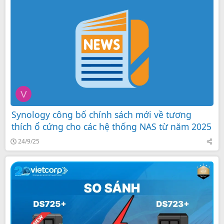
V
Synology công bố chính sách mới về tương
thích ổ cứng cho các hệ thống NAS từ năm 2025
24/9/25