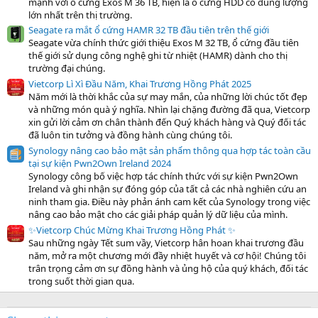
mạnh với ổ cứng Exos M 36 TB, hiện là ổ cứng HDD có dung lượng
lớn nhất trên thị trường.
Seagate ra mắt ổ cứng HAMR 32 TB đầu tiên trên thế giới
Seagate vừa chính thức giới thiệu Exos M 32 TB, ổ cứng đầu tiên
thế giới sử dụng công nghệ ghi từ nhiệt (HAMR) dành cho thị
trường đại chúng.
Vietcorp Lì Xì Đầu Năm, Khai Trương Hồng Phát 2025
Năm mới là thời khắc của sự may mắn, của những lời chúc tốt đẹp
và những món quà ý nghĩa. Nhìn lại chặng đường đã qua, Vietcorp
xin gửi lời cảm ơn chân thành đến Quý khách hàng và Quý đối tác
đã luôn tin tưởng và đồng hành cùng chúng tôi.
Synology nâng cao bảo mật sản phẩm thông qua hợp tác toàn cầu
tại sự kiện Pwn2Own Ireland 2024
Synology công bố việc hợp tác chính thức với sự kiện Pwn2Own
Ireland và ghi nhận sự đóng góp của tất cả các nhà nghiên cứu an
ninh tham gia. Điều này phản ánh cam kết của Synology trong việc
nâng cao bảo mật cho các giải pháp quản lý dữ liệu của mình.
✨Vietcorp Chúc Mừng Khai Trương Hồng Phát ✨
Sau những ngày Tết sum vầy, Vietcorp hân hoan khai trương đầu
năm, mở ra một chương mới đầy nhiệt huyết và cơ hội! Chúng tôi
trân trọng cảm ơn sự đồng hành và ủng hộ của quý khách, đối tác
trong suốt thời gian qua.