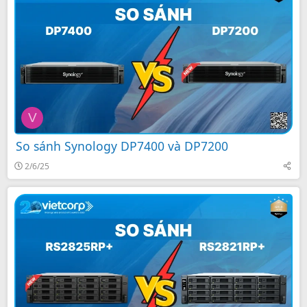
V
So sánh Synology DP7400 và DP7200
2/6/25