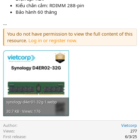
Kiểu chân cắm: RDIMM 288-pin
Bảo hành 60 tháng
...
You do not have permission to view the full content of this
resource.
Log in or register now.
synology-d4er01-32g-1.webp
30.7 KB · Views: 176
Author
Vietcorp
Views
277
First release
6/3/25