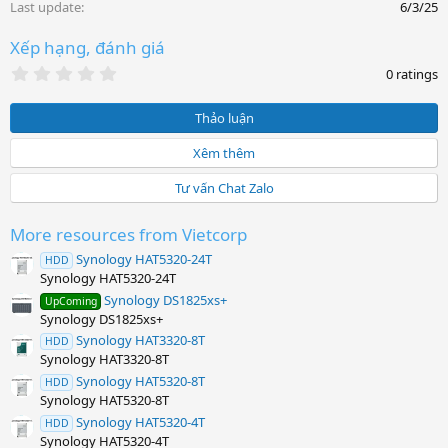
Last update
6/3/25
Xếp hạng, đánh giá
0
0 ratings
.
0
0
Thảo luận
s
t
Xêm thêm
a
r
Tư vấn Chat Zalo
(
s
)
More resources from Vietcorp
Synology HAT5320-24T
HDD
Synology HAT5320-24T
Synology DS1825xs+
UpComing
Synology DS1825xs+
Synology HAT3320-8T
HDD
Synology HAT3320-8T
Synology HAT5320-8T
HDD
Synology HAT5320-8T
Synology HAT5320-4T
HDD
Synology HAT5320-4T