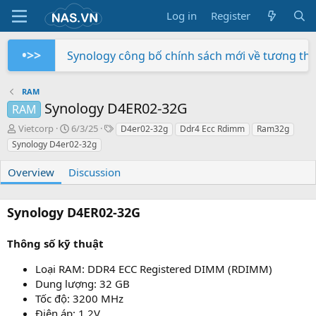
Log in
Register
•>>
Synology công bố chính sách mới về tương th
Trên tay NAS Synology RS822+
Trên tay NAS Synology RS422+
Trên tay NAS Synology DS725+
Trên tay NAS Synology DS425+
Trên tay NAS Synology DS1525+
Trên tay NAS Synology DS1825+
Trên tay NAS Synology DS925+
Trên tay Synology DX525
Trên tay Synology DP320
RAM
Synology D4ER02-32G
RAM
A
C
T
Vietcorp
6/3/25
D4er02-32g
Ddr4 Ecc Rdimm
Ram32g
u
r
a
Synology D4er02-32g
t
e
g
h
a
s
Overview
Discussion
o
t
r
i
o
Synology D4ER02-32G
n
d
a
Thông số kỹ thuật
t
e
Loại RAM: DDR4 ECC Registered DIMM (RDIMM)
Dung lượng: 32 GB
Tốc độ: 3200 MHz
Điện áp: 1.2V