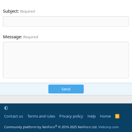
Subject
Required
Message
Required
Send
Contact us
Terms and rules
Privacy policy
Help
Home
R
S
S
®
Community platform by XenForo
© 2010-2025 XenForo Ltd.
Vietcorp.com