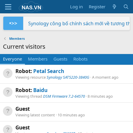
Log in
Register
•>>
Synology công bố chính sách mới về tương th
Trên tay NAS Synology RS822+
Trên tay NAS Synology RS422+
Trên tay NAS Synology DS725+
Trên tay NAS Synology DS425+
Trên tay NAS Synology DS1525+
Trên tay NAS Synology DS1825+
Trên tay NAS Synology DS925+
Trên tay Synology DX525
Trên tay Synology DP320
Members
Current visitors
Everyone
Members
Guests
Robots
Robot:
Petal Search
Viewing resource
Synology SAT5220-3840G
A moment ago
Robot:
Baidu
Viewing thread
DSM Firmware 7.2-64570
8 minutes ago
Guest
Viewing latest content
10 minutes ago
Guest