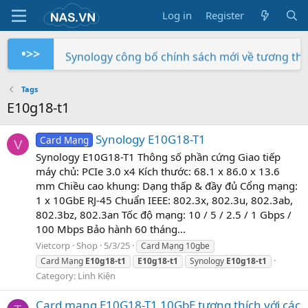
Log in
Register
•>>
Synology công bố chính sách mới về tương th
Trên tay NAS Synology RS822+
Trên tay NAS Synology RS422+
Trên tay NAS Synology DS725+
Trên tay NAS Synology DS425+
Trên tay NAS Synology DS1525+
Trên tay NAS Synology DS1825+
Trên tay NAS Synology DS925+
Trên tay Synology DX525
Trên tay Synology DP320
Tags
E10g18-t1
Synology E10G18-T1
Card Mạng
V
Synology E10G18-T1 Thông số phần cứng Giao tiếp
máy chủ: PCIe 3.0 x4 Kích thước: 68.1 x 86.0 x 13.6
mm Chiều cao khung: Dạng thấp & đầy đủ Cổng mạng:
1 x 10GbE RJ-45 Chuẩn IEEE: 802.3x, 802.3u, 802.3ab,
802.3bz, 802.3an Tốc độ mạng: 10 / 5 / 2.5 / 1 Gbps /
100 Mbps Bảo hành 60 tháng...
Vietcorp
Shop
5/3/25
Card Mạng 10gbe
Card Mạng
E10g18-t1
E10g18-t1
Synology
E10g18-t1
Category:
Linh Kiện
Card mạng E10G18-T1 10GbE tương thích với các