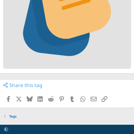
Share this tag
Facebook
X
Bluesky
LinkedIn
Reddit
Pinterest
Tumblr
WhatsApp
Email
Link
Tags