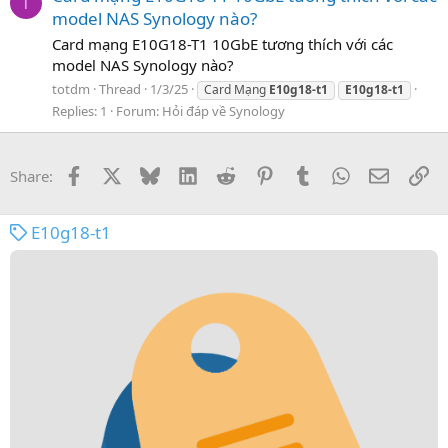
T
model NAS Synology nào?
Card mạng E10G18-T1 10GbE tương thích với các
model NAS Synology nào?
totdm
Thread
1/3/25
Card Mạng
E10g18-t1
E10g18-t1
Replies: 1
Forum:
Hỏi đáp về Synology
Facebook
X
Bluesky
LinkedIn
Reddit
Pinterest
Tumblr
WhatsApp
Email
Li
Share:
E10g18-t1